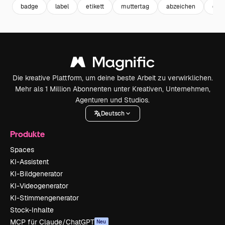
badge
label
etikett
muttertag
abzeichen
etik
Die kreative Plattform, um deine beste Arbeit zu verwirklichen.
Mehr als 1 Million Abonnenten unter Kreativen, Unternehmen,
Agenturen und Studios.
Deutsch
Produkte
Spaces
KI-Assistent
KI-Bildgenerator
KI-Videogenerator
KI-Stimmengenerator
Stock-Inhalte
MCP für Claude/ChatGPT
Neu