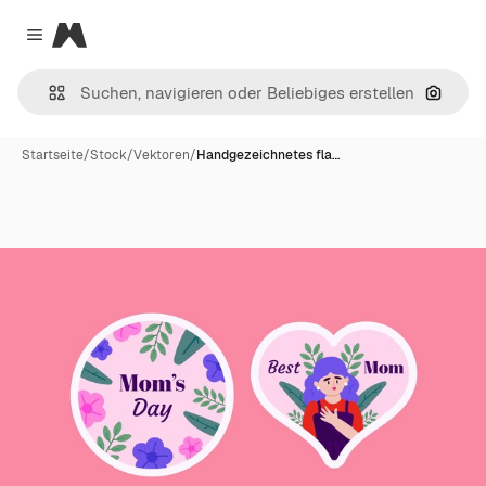
Magnific
Close menu
Nach B
Startseite
/
Stock
/
Vektoren
/
Handgezeichnetes fla…