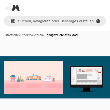
Magnific
Close menu
Nach B
Startseite
/
Stock
/
Vektoren
/
Handgezeichnetes Mod…