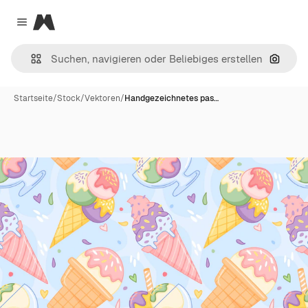
Magnific
Close menu
Nach B
Startseite
/
Stock
/
Vektoren
/
Handgezeichnetes pas…