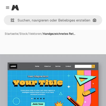
Magnific
Close menu
Nach B
Startseite
/
Stock
/
Vektoren
/
Handgezeichnetes Ret…