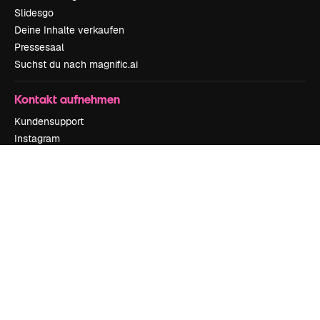
Slidesgo
Deine Inhalte verkaufen
Pressesaal
Suchst du nach magnific.ai
Kontakt aufnehmen
Kundensupport
Instagram
YouTube
LinkedIn
TikTok
Discord
X
Reddit
Copyright © 2010-
2026
Freepik Company S.L.U.
Alle Rechte vorbehalten
.