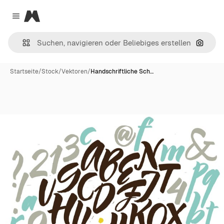
Magnific
Close menu
Nach B
Startseite
/
Stock
/
Vektoren
/
Handschriftliche Sch…