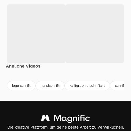
Ähnliche Videos
Premium
Premium
Premium
Premium
logo schrift
handschrift
kalligraphie schriftart
schriftar
Die kreative Plattform, um deine beste Arbeit zu verwirklichen.