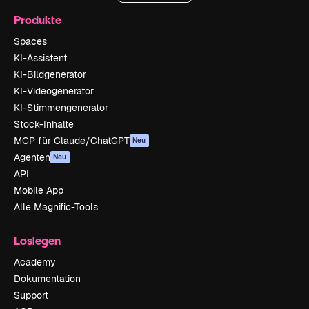
Produkte
Spaces
KI-Assistent
KI-Bildgenerator
KI-Videogenerator
KI-Stimmengenerator
Stock-Inhalte
MCP für Claude/ChatGPT
Neu
Agenten
Neu
API
Mobile App
Alle Magnific-Tools
Loslegen
Academy
Dokumentation
Support