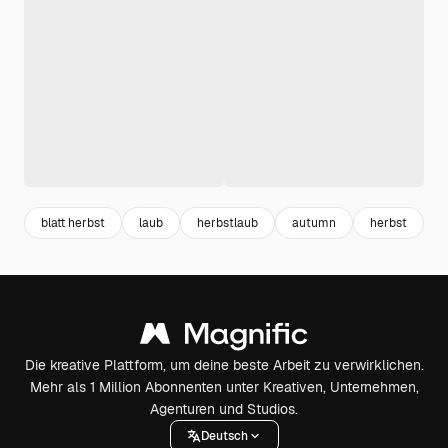
blatt herbst
laub
herbstlaub
autumn
herbst
h
Die kreative Plattform, um deine beste Arbeit zu verwirklichen.
Mehr als 1 Million Abonnenten unter Kreativen, Unternehmen,
Agenturen und Studios.
Deutsch