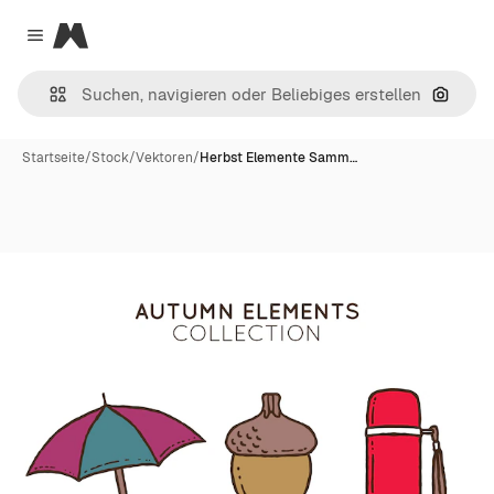
Magnific
Close menu
Nach B
Startseite
/
Stock
/
Vektoren
/
Herbst Elemente Samm…