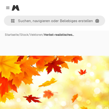
Magnific
Close menu
Nach B
Startseite
/
Stock
/
Vektoren
/
Herbst-realistisches…