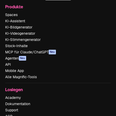
Produkte
Spaces
KI-Assistent
KI-Bildgenerator
KI-Videogenerator
KI-Stimmengenerator
Stock-Inhalte
MCP für Claude/ChatGPT
Neu
Agenten
Neu
API
Mobile App
Alle Magnific-Tools
Loslegen
Academy
Dokumentation
Support