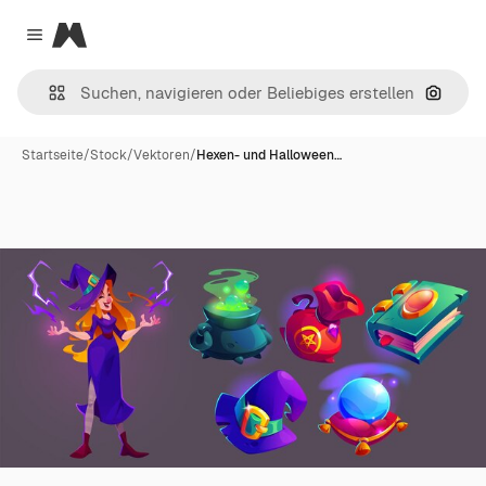
Magnific
Close menu
Nach B
Startseite
/
Stock
/
Vektoren
/
Hexen- und Halloween…