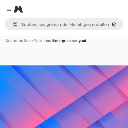
Magnific
Close menu
Nach B
Startseite
/
Stock
/
Vektoren
/
Hintergrund der grad…