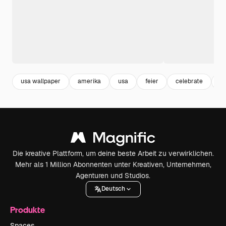
usa wallpaper
amerika
usa
feier
celebrate
fe
Die kreative Plattform, um deine beste Arbeit zu verwirklichen.
Mehr als 1 Million Abonnenten unter Kreativen, Unternehmen,
Agenturen und Studios.
Deutsch
Produkte
Spaces