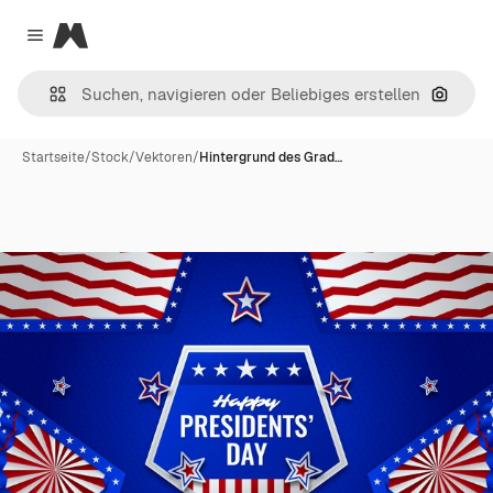
Magnific
Close menu
Nach B
Startseite
/
Stock
/
Vektoren
/
Hintergrund des Grad…