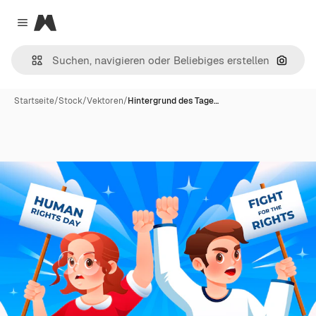
Magnific
Close menu
Nach B
Startseite
/
Stock
/
Vektoren
/
Hintergrund des Tage…