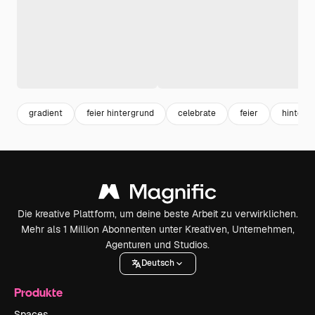
gradient
feier hintergrund
celebrate
feier
hinterg
Die kreative Plattform, um deine beste Arbeit zu verwirklichen.
Mehr als 1 Million Abonnenten unter Kreativen, Unternehmen,
Agenturen und Studios.
Deutsch
Produkte
Spaces