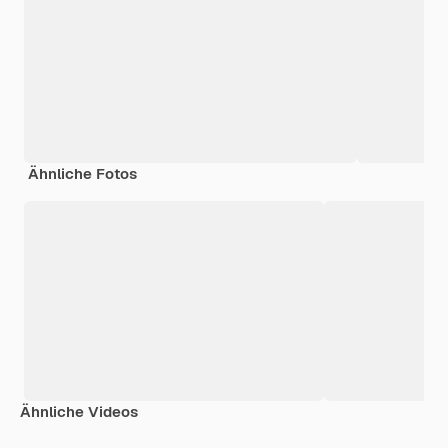
Ähnliche Fotos
Ähnliche Videos
Premium
Premium
Premium
Premium