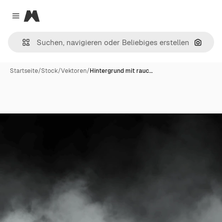
Magnific
Close menu
Nach B
Startseite
/
Stock
/
Vektoren
/
Hintergrund mit rauc…