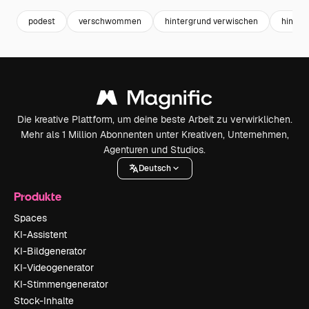
podest
verschwommen
hintergrund verwischen
hinte
Die kreative Plattform, um deine beste Arbeit zu verwirklichen.
Mehr als 1 Million Abonnenten unter Kreativen, Unternehmen,
Agenturen und Studios.
Deutsch
Produkte
Spaces
KI-Assistent
KI-Bildgenerator
KI-Videogenerator
KI-Stimmengenerator
Stock-Inhalte