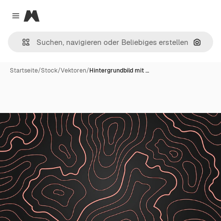
Magnific
Close menu
Nach B
Startseite
/
Stock
/
Vektoren
/
Hintergrundbild mit …