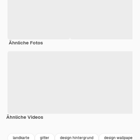
Ähnliche Fotos
Ähnliche Videos
Premium
Premium
Premium
Premium
landkarte
gitter
design hintergrund
design wallpaper