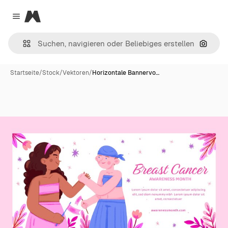
Magnific
Close menu
Nach B
Startseite
/
Stock
/
Vektoren
/
Horizontale Bannervo…