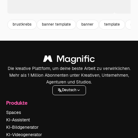
brustkrebs
banner template
banner
template
sch
Die kreative Plattform, um deine beste Arbeit zu verwirklichen.
Mehr als 1 Million Abonnenten unter Kreativen, Unternehmen,
Agenturen und Studios.
Deutsch
Produkte
Spaces
KI-Assistent
KI-Bildgenerator
KI-Videogenerator