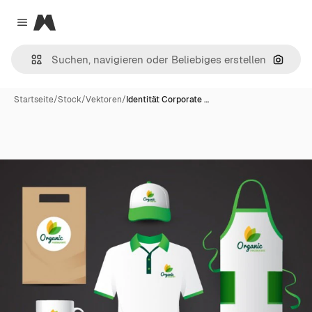
Magnific
Close menu
Nach B
Startseite
/
Stock
/
Vektoren
/
Identität Corporate …