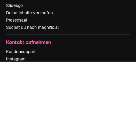
Slidesgo
Deine Inhalte verkaufen
Pressesaal
Suchst du nach magnific.ai
Kontakt aufnehmen
Kundensupport
Instagram
YouTube
LinkedIn
TikTok
Discord
X
Reddit
Copyright © 2010-
2026
Freepik Company S.L.U.
Alle Rechte vorbehalten
.