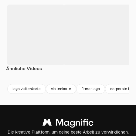
Ähnliche Videos
Premium
Premium
Premium
Premium
logo visitenkarte
visitenkarte
firmenlogo
corporate ident
Die kreative Plattform, um deine beste Arbeit zu verwirklichen.