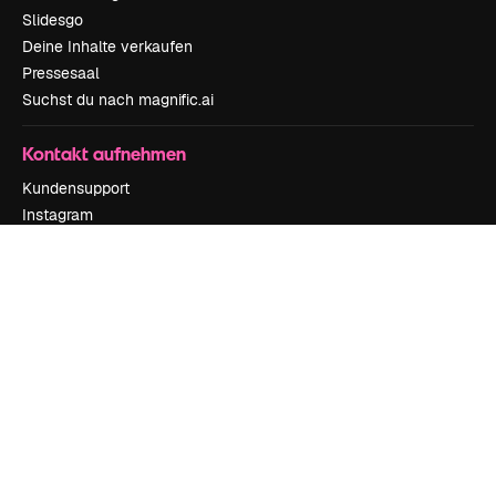
Slidesgo
Deine Inhalte verkaufen
Pressesaal
Suchst du nach magnific.ai
Kontakt aufnehmen
Kundensupport
Instagram
YouTube
LinkedIn
TikTok
Discord
X
Reddit
Copyright © 2010-
2026
Freepik Company S.L.U.
Alle Rechte vorbehalten
.