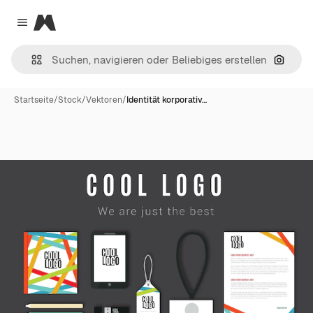
Magnific
Close menu
Nach B
Startseite
/
Stock
/
Vektoren
/
Identität korporativ…