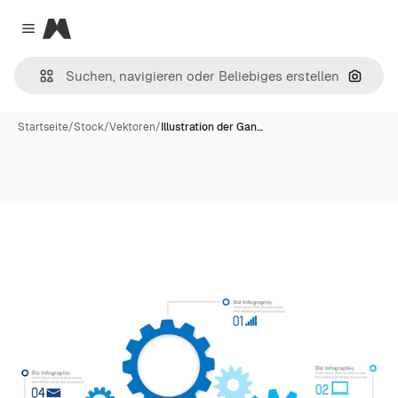
Magnific
Close menu
Nach B
Startseite
/
Stock
/
Vektoren
/
Illustration der Gan…