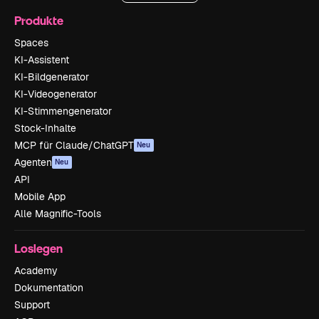
Produkte
Spaces
KI-Assistent
KI-Bildgenerator
KI-Videogenerator
KI-Stimmengenerator
Stock-Inhalte
MCP für Claude/ChatGPT
Neu
Agenten
Neu
API
Mobile App
Alle Magnific-Tools
Loslegen
Academy
Dokumentation
Support