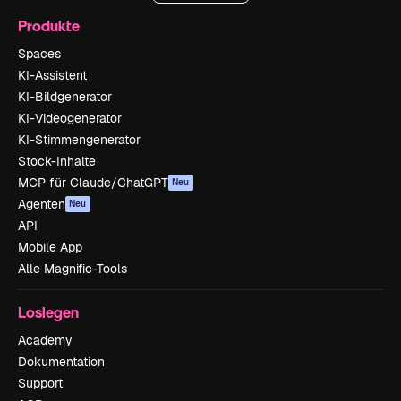
Produkte
Spaces
KI-Assistent
KI-Bildgenerator
KI-Videogenerator
KI-Stimmengenerator
Stock-Inhalte
MCP für Claude/ChatGPT
Neu
Agenten
Neu
API
Mobile App
Alle Magnific-Tools
Loslegen
Academy
Dokumentation
Support