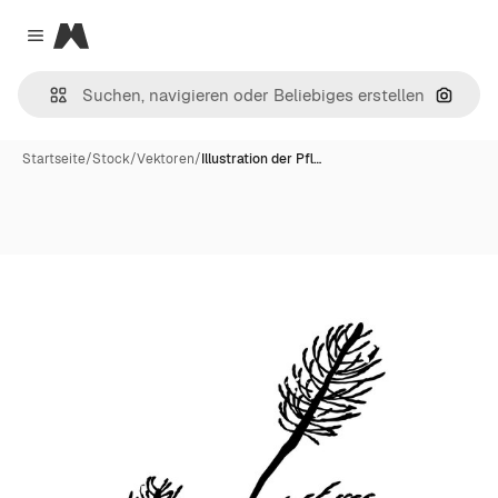
Magnific
Close menu
Nach B
Startseite
/
Stock
/
Vektoren
/
Illustration der Pfl…