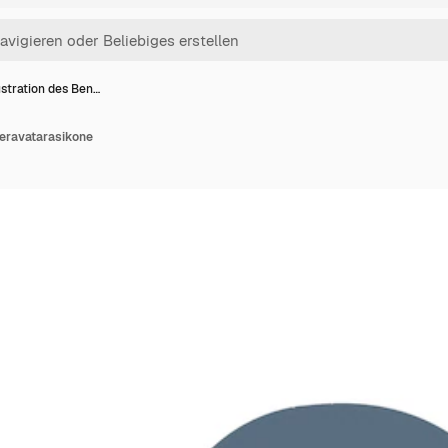
lustration des Ben…
zeravatarasikone