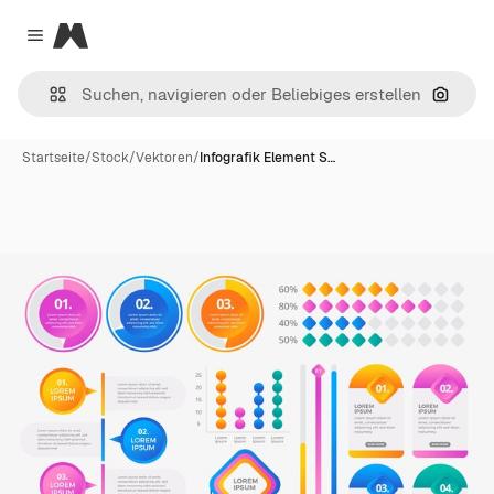
Magnific
Close menu
Nach B
Startseite
/
Stock
/
Vektoren
/
Infografik Element S…