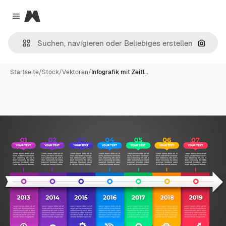
Magnific
Close menu
Nach B
Startseite
/
Stock
/
Vektoren
/
Infografik mit Zeitl…