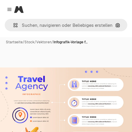
Magnific
Close menu
Nach B
Startseite
/
Stock
/
Vektoren
/
Infografik-Vorlage f…