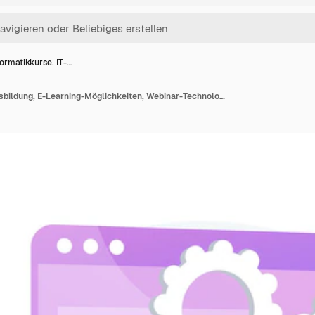
formatikkurse. IT-…
Informatikkurse. IT-Ausbildung, E-Learning-Möglichkeiten, Webinar-Technologie. Online-Fernunterricht und Internet-Workshop-Manager. Vektor isolierte Konzeptmetapherillustration