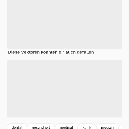
Diese Vektoren könnten dir auch gefallen
dental
gesundheit
medical
klinik
medizin
hea