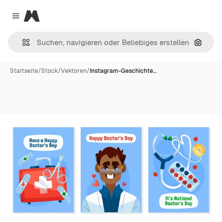
Magnific
Close menu
Nach B
Startseite
/
Stock
/
Vektoren
/
Instagram-Geschichte…