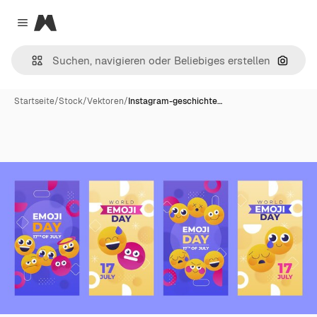
Magnific
Close menu
Nach B
Startseite
/
Stock
/
Vektoren
/
Instagram-geschichte…