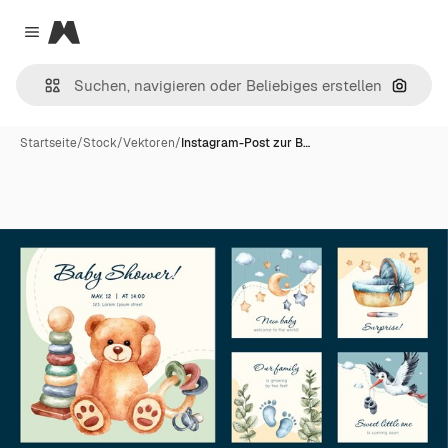
Magnific
Close menu
Nach B
Startseite
/
Stock
/
Vektoren
/
Instagram-Post zur B…