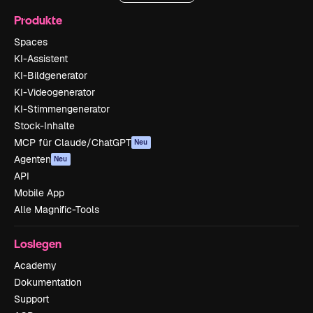
Produkte
Spaces
KI-Assistent
KI-Bildgenerator
KI-Videogenerator
KI-Stimmengenerator
Stock-Inhalte
MCP für Claude/ChatGPT
Neu
Agenten
Neu
API
Mobile App
Alle Magnific-Tools
Loslegen
Academy
Dokumentation
Support