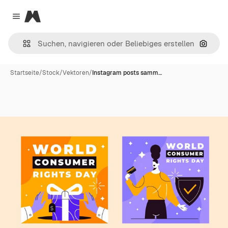
Magnific
Close menu
Nach B
Startseite
/
Stock
/
Vektoren
/
Instagram posts samm…