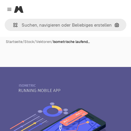
Magnific
Close menu
Nach B
Startseite
/
Stock
/
Vektoren
/
Isometrische laufend…