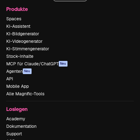
Produkte
Spaces
KI-Assistent
KI-Bildgenerator
KI-Videogenerator
KI-Stimmengenerator
Stock-Inhalte
MCP für Claude/ChatGPT
Neu
Agenten
Neu
API
Mobile App
Alle Magnific-Tools
Loslegen
Academy
Dokumentation
Support