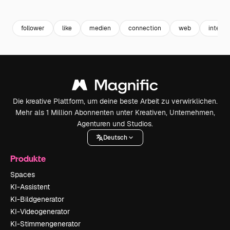
Premium
Premium
follower
like
medien
connection
web
interne
Die kreative Plattform, um deine beste Arbeit zu verwirklichen.
Mehr als 1 Million Abonnenten unter Kreativen, Unternehmen,
Agenturen und Studios.
Deutsch
Produkte
Spaces
KI-Assistent
KI-Bildgenerator
KI-Videogenerator
KI-Stimmengenerator