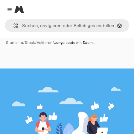
Magnific
Close menu
Nach B
Startseite
/
Stock
/
Vektoren
/
Junge Leute mit Daum…