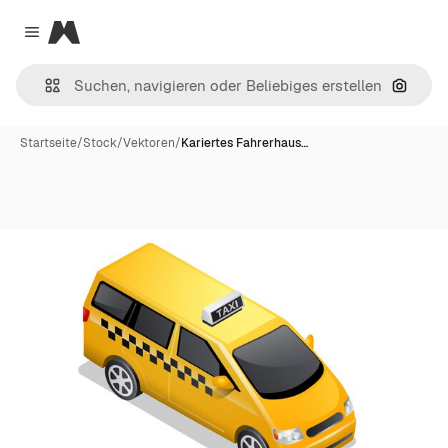
Magnific
Close menu
Nach B
Startseite
/
Stock
/
Vektoren
/
Kariertes Fahrerhaus…