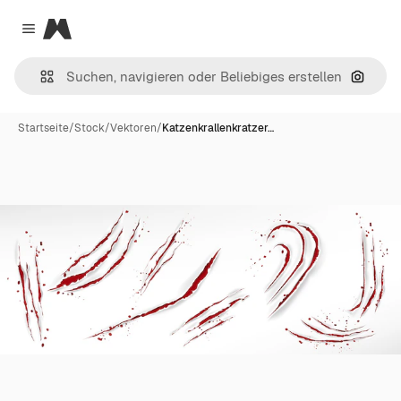
Magnific
Close menu
Nach B
Startseite
/
Stock
/
Vektoren
/
Katzenkrallenkratzer…