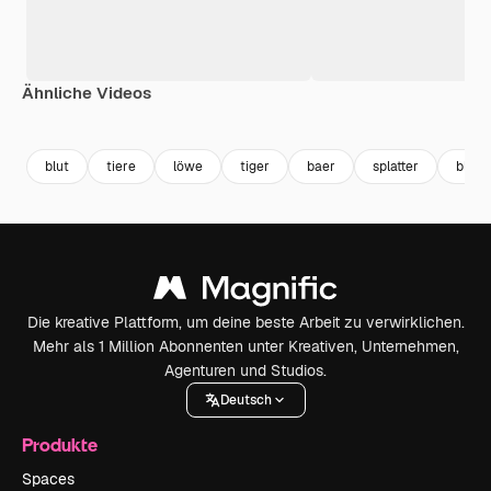
Ähnliche Videos
Premium
Premium
Premium
Premium
blut
tiere
löwe
tiger
baer
splatter
blut 
Die kreative Plattform, um deine beste Arbeit zu verwirklichen.
Mehr als 1 Million Abonnenten unter Kreativen, Unternehmen,
Agenturen und Studios.
Deutsch
Produkte
Spaces