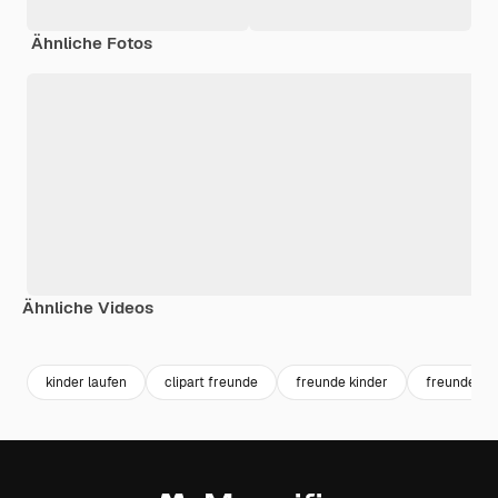
Ähnliche Fotos
Ähnliche Videos
Premium
Premium
Premium
Premium
kinder laufen
clipart freunde
freunde kinder
freunde