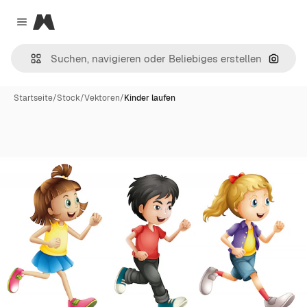
Magnific
Close menu
Nach B
Startseite
/
Stock
/
Vektoren
/
Kinder laufen