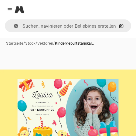
Magnific
Close menu
Nach B
Startseite
/
Stock
/
Vektoren
/
Kindergeburtstagskar…