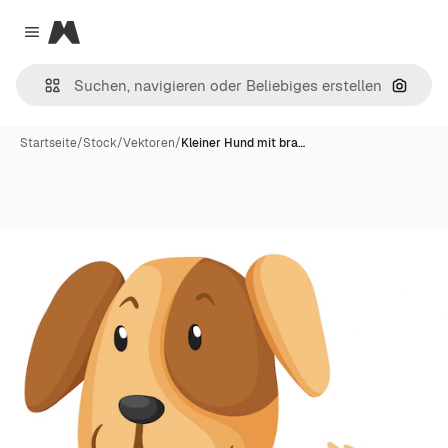
Magnific
Close menu
Nach B
Startseite
/
Stock
/
Vektoren
/
Kleiner Hund mit bra…