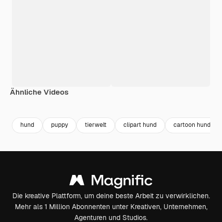
Ähnliche Videos
Premium
Premium
Generiert von KI
Premium
Premium
Generiert v
hund
puppy
tierwelt
clipart hund
cartoon hund
Die kreative Plattform, um deine beste Arbeit zu verwirklichen.
Mehr als 1 Million Abonnenten unter Kreativen, Unternehmen,
Agenturen und Studios.