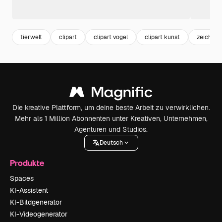
tierwelt
clipart
clipart vogel
clipart kunst
zeichnu
Die kreative Plattform, um deine beste Arbeit zu verwirklichen.
Mehr als 1 Million Abonnenten unter Kreativen, Unternehmen,
Agenturen und Studios.
Deutsch
Produkte
Spaces
KI-Assistent
KI-Bildgenerator
KI-Videogenerator