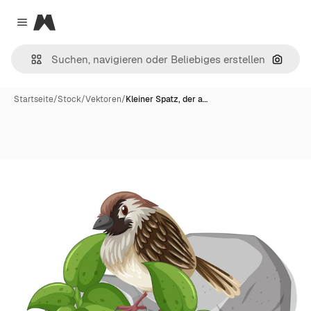
Magnific
Close menu
Nach B
Startseite
/
Stock
/
Vektoren
/
Kleiner Spatz, der a…