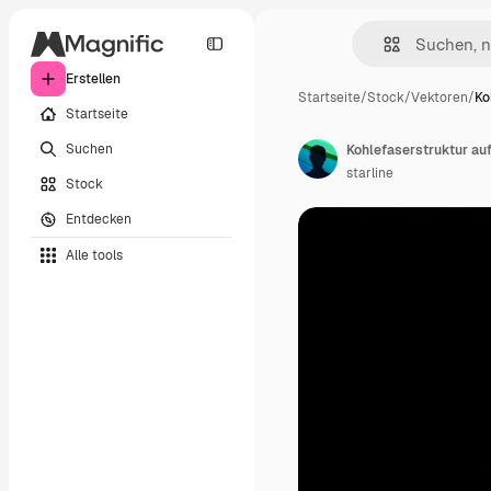
Erstellen
Startseite
/
Stock
/
Vektoren
/
Ko
Startseite
Suchen
Kohlefaserstruktur au
starline
Stock
Entdecken
Alle tools