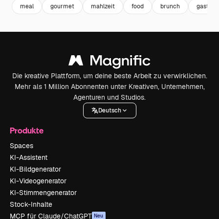
meal
gourmet
mahlzeit
food
brunch
gastron
Die kreative Plattform, um deine beste Arbeit zu verwirklichen.
Mehr als 1 Million Abonnenten unter Kreativen, Unternehmen,
Agenturen und Studios.
Deutsch
Produkte
Spaces
KI-Assistent
KI-Bildgenerator
KI-Videogenerator
KI-Stimmengenerator
Stock-Inhalte
MCP für Claude/ChatGPT
Neu