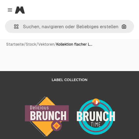
Magnific
Close menu
Nach B
Startseite
/
Stock
/
Vektoren
/
Kollektion flacher L…