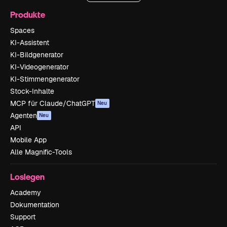
Produkte
Spaces
KI-Assistent
KI-Bildgenerator
KI-Videogenerator
KI-Stimmengenerator
Stock-Inhalte
MCP für Claude/ChatGPT
Neu
Agenten
Neu
API
Mobile App
Alle Magnific-Tools
Loslegen
Academy
Dokumentation
Support