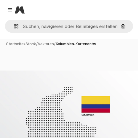
Magnific
Close menu
Nach B
Startseite
/
Stock
/
Vektoren
/
Kolumbien-Kartenentw…