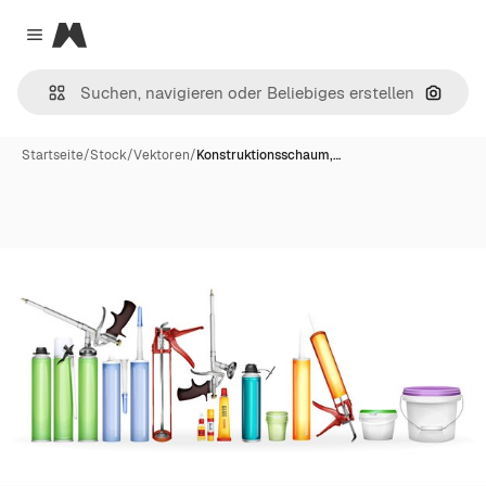
Magnific
Close menu
Nach B
Startseite
/
Stock
/
Vektoren
/
Konstruktionsschaum,…