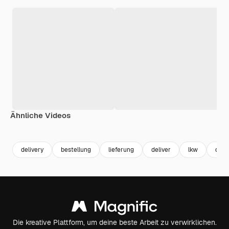
Ähnliche Videos
Premium
Premium
Premium
Premium
delivery
bestellung
lieferung
deliver
lkw
digit
Die kreative Plattform, um deine beste Arbeit zu verwirklichen.