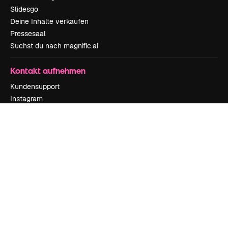
Slidesgo
Deine Inhalte verkaufen
Pressesaal
Suchst du nach magnific.ai
Kontakt aufnehmen
Kundensupport
Instagram
YouTube
LinkedIn
TikTok
Discord
X
Reddit
Copyright © 2010-
2026
Freepik Company S.L.U.
Alle Rechte vorbehalten
.