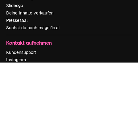
Slidesgo
Deine Inhalte verkaufen
Pressesaal
Suchst du nach magnific.ai
Kontakt aufnehmen
Kundensupport
Instagram
YouTube
LinkedIn
TikTok
Discord
X
Reddit
Copyright © 2010-
2026
Freepik Company S.L.U.
Alle Rechte vorbehalten
.