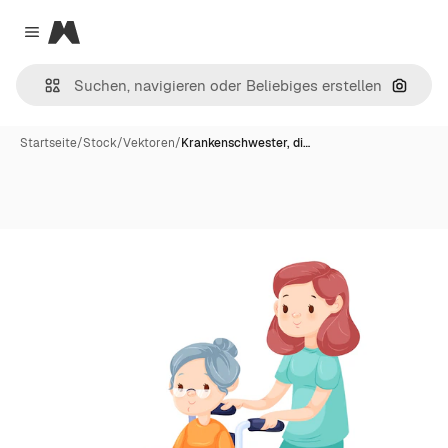
Magnific
Close menu
Nach B
Startseite
/
Stock
/
Vektoren
/
Krankenschwester, di…