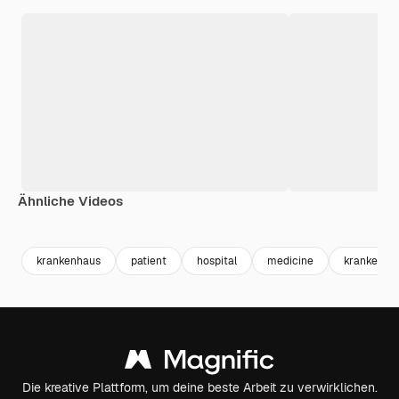
Ähnliche Videos
Premium
Premium
Generiert von KI
Premium
Premium
krankenhaus
patient
hospital
medicine
krankenw
Die kreative Plattform, um deine beste Arbeit zu verwirklichen.