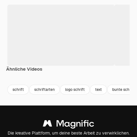
Ähnliche Videos
Premium
Premium
Premium
Premium
schrift
schriftarten
logo schrift
text
bunte schrift
Die kreative Plattform, um deine beste Arbeit zu verwirklichen.