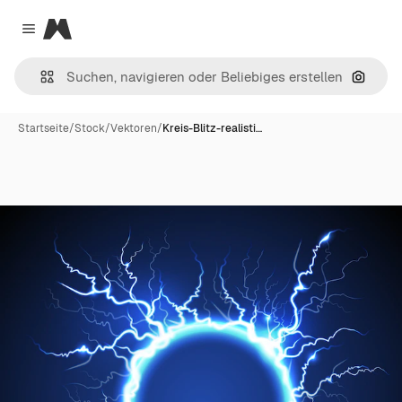
Magnific
Close menu
Nach B
Startseite
/
Stock
/
Vektoren
/
Kreis-Blitz-realisti…