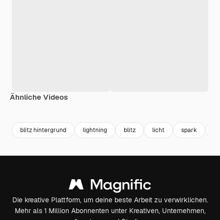
Ähnliche Videos
Premium
Premium
Premium
Premium
Generiert v
blitz hintergrund
lightning
blitz
licht
spark
sh
Die kreative Plattform, um deine beste Arbeit zu verwirklichen.
Mehr als 1 Million Abonnenten unter Kreativen, Unternehmen,