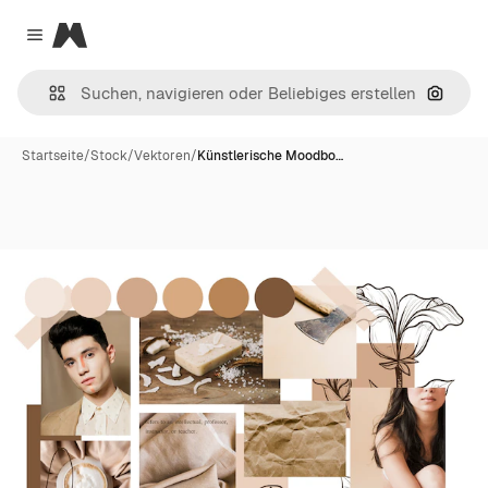
Magnific
Close menu
Nach B
Startseite
/
Stock
/
Vektoren
/
Künstlerische Moodbo…