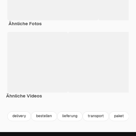
Ähnliche Fotos
Ähnliche Videos
Premium
Premium
Premium
Premium
delivery
bestellen
lieferung
transport
paket
c