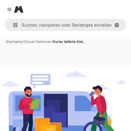
Magnific
Close menu
Nach B
Startseite
/
Stock
/
Vektoren
/
Kurier lieferte Kist…