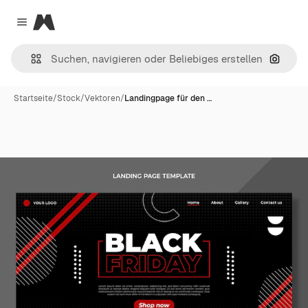
Magnific
Close menu
Nach B
Startseite
/
Stock
/
Vektoren
/
Landingpage für den …