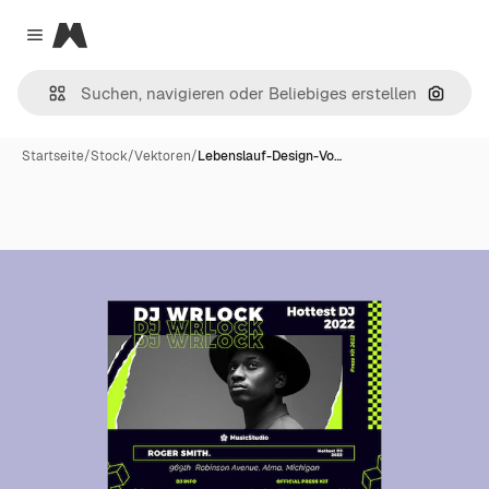
Magnific
Close menu
Nach B
Startseite
/
Stock
/
Vektoren
/
Lebenslauf-Design-Vo…