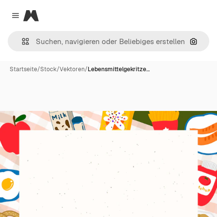
Magnific
Close menu
Nach B
Startseite
/
Stock
/
Vektoren
/
Lebensmittelgekritze…