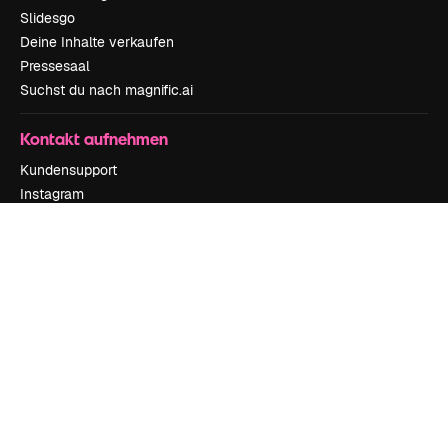
Slidesgo
Deine Inhalte verkaufen
Pressesaal
Suchst du nach magnific.ai
Kontakt aufnehmen
Kundensupport
Instagram
YouTube
LinkedIn
TikTok
Discord
X
Reddit
Copyright © 2010-
2026
Freepik Company S.L.U.
Alle Rechte vorbehalten
.