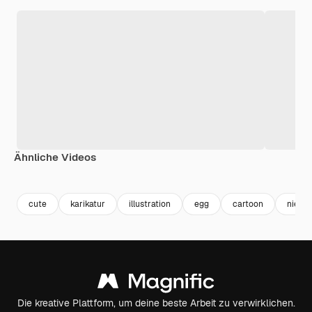
Ähnliche Videos
Premium
Premium
Premium
Premium
cute
karikatur
illustration
egg
cartoon
niedli
Die kreative Plattform, um deine beste Arbeit zu verwirklichen.