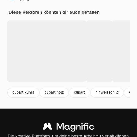
Diese Vektoren könnten dir auch gefallen
clipart kunst
clipart holz
clipart
hinweisschild
weg
Die kreative Plattform, um deine beste Arbeit zu verwirklichen.