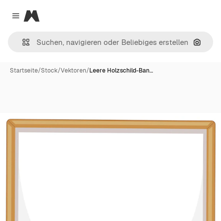
Magnific
Close menu
Nach B
Startseite
/
Stock
/
Vektoren
/
Leere Holzschild-Ban…