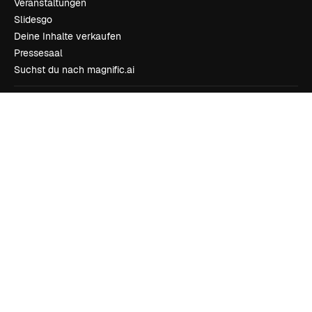
Veranstaltungen
Slidesgo
Deine Inhalte verkaufen
Pressesaal
Suchst du nach magnific.ai
Kontakt aufnehmen
Kundensupport
Instagram
YouTube
LinkedIn
TikTok
Discord
X
Reddit
Copyright © 2010-
2026
Freepik Company S.L.U.
Alle Rechte vorbehalten
.